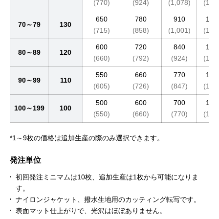
(770)
(924)
(1,078)
(1,5
650
780
910
1,3
70～79
130
(715)
(858)
(1,001)
(1,4
600
720
840
1,2
80～89
120
(660)
(792)
(924)
(1,3
550
660
770
1,1
90～99
110
(605)
(726)
(847)
(1,2
500
600
700
1,0
100～199
100
(550)
(660)
(770)
(1,1
*1～9枚の価格は追加生産の際のみ選択できます。
発注単位
初回発注ミニマムは10枚、追加生産は1枚から可能になりま
す。
ナイロンジャケット、撥水生地用のカッティング転写です。
表面マット仕上がりで、光沢はほぼありません。