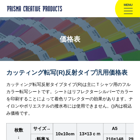
MENU
価格表
カッティング転写(R)反射タイプ汎用価格表
カッティング転写反射タイプタイプ(R)は主にＴシャツ用のフル
カラー転写シートです。シートはリフレクターシルバーでカラー
を印刷することによって着色リフレクターの効果があります。ナ
イロンやポリエステルの撥水布には使用できません。()内は税込
み価格です。
サイズ→
A5
A4
枚数
10x10cm
13×13ｃｍ
↓
↓料率％
210×148
297×