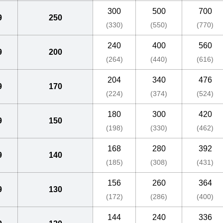
300
500
700
9
250
(330)
(550)
(770)
240
400
560
9
200
(264)
(440)
(616)
204
340
476
9
170
(224)
(374)
(524)
180
300
420
9
150
(198)
(330)
(462)
168
280
392
9
140
(185)
(308)
(431)
156
260
364
9
130
(172)
(286)
(400)
144
240
336