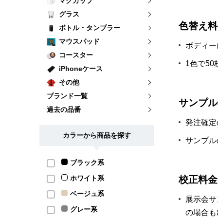
マグカップ
グラス
色替え料
ボトル・タンブラー
マウスパッド
ボディー
コースター
1色で5
iPhoneケース
その他
ブランド一覧
サンプル
過去の品番
発注確定
カラーから商品を探す
サンプル
ブラック系
ホワイト系
校正料金
ベージュ系
展示会サ
グレー系
の場合も