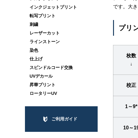
です。大き
インクジェットプリント
転写プリント
刺繍
プリ
レーザーカット
ラインストーン
染色
枚数
仕上げ
↓
スピンドルコード交換
UVデカール
昇華プリント
校正
ロータリーUV
1～9*
ご利用ガイド
10～1