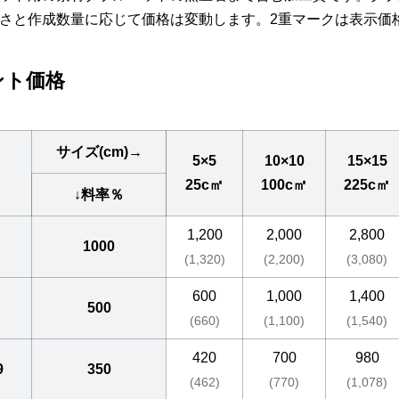
さと作成数量に応じて価格は変動します。2重マークは表示価格
ント価格
サイズ(cm)→
5×5
10×10
15×15
25c㎡
100c㎡
225c㎡
↓料率％
1,200
2,000
2,800
1000
(1,320)
(2,200)
(3,080)
600
1,000
1,400
500
(660)
(1,100)
(1,540)
420
700
980
9
350
(462)
(770)
(1,078)