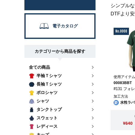
シンプルな
DTFより
電子カタログ
No.0008
カテゴリーから商品を探す
全ての商品
半袖Ｔシャツ
使用アイテ
00083BBT
長袖Ｔシャツ
#131 フォ
ポロシャツ
加工方法
シャツ
水性ラバ
タンクトップ
スウェット
¥640
レディース
キッズ