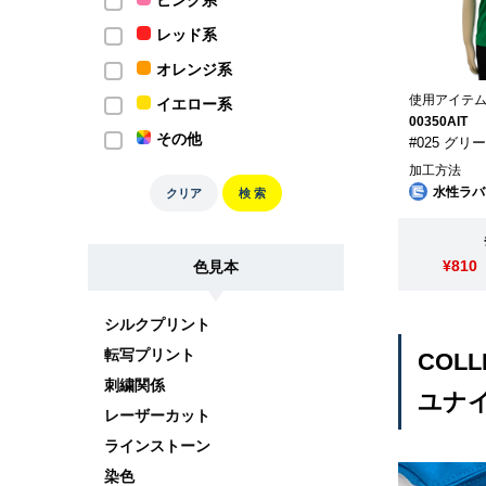
ピンク系
レッド系
オレンジ系
使用アイテ
イエロー系
00350AIT
その他
#025 グリ
加工方法
水性ラバ
クリア
検 索
¥810
色見本
シルクプリント
転写プリント
COLL
刺繍関係
ユナイ
レーザーカット
ラインストーン
染色