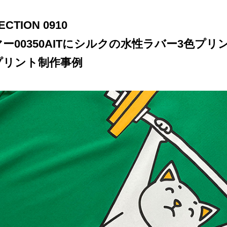
ECTION 0910
ー00350AITにシルクの水性ラバー3色プ
プリント制作事例