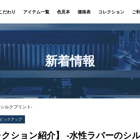
こだわり
アイテム一覧
色見本
価格表
コレクション
ご
新着情報
のシルクプリント-
ピックアップ
クション紹介】 -水性ラバーのシル