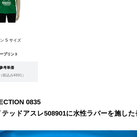
ム
ーン S サイズ
ープリント
参考単価
（税込み¥891）
ECTION 0835
テッドアスレ508901に水性ラバーを施し