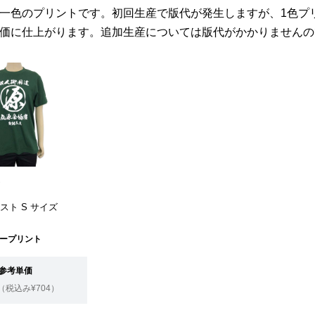
一色のプリントです。初回生産で版代が発生しますが、1色プ
安価に仕上がります。追加生産については版代がかかりません
ム
レスト S サイズ
ープリント
参考単価
（税込み¥704）