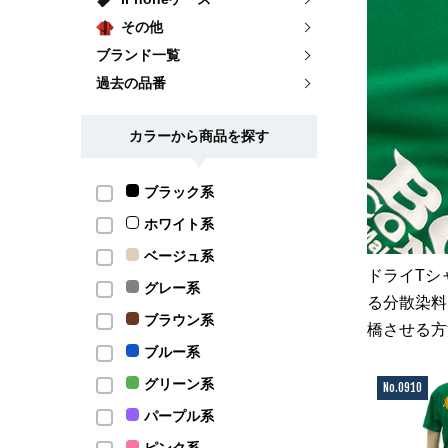
その他
ブランド一覧
過去の品番
カラーから商品を探す
ブラック系
ホワイト系
ベージュ系
ドライTシ
グレー系
る分散染料
ブラウン系
橋させる方
ブルー系
グリーン系
No.0910
パープル系