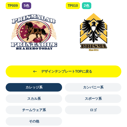
TP009
5色
TP010
2色
デザインテンプレートTOPに戻る
カレッジ系
カンパニー系
スカル系
スポーツ系
チームウェア系
ロゴ
その他