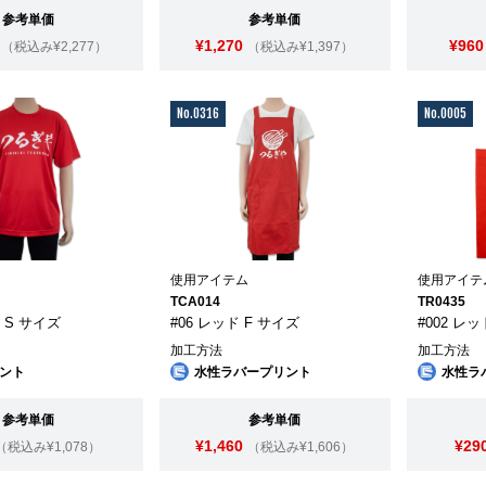
参考単価
参考単価
¥1,270
¥960
（税込み¥2,277）
（税込み¥1,397）
No.0316
No.0005
ム
使用アイテム
使用アイテ
TCA014
TR0435
ド S サイズ
#06 レッド F サイズ
#002 レッ
加工方法
加工方法
ント
水性ラバープリント
水性ラ
参考単価
参考単価
¥1,460
¥29
（税込み¥1,078）
（税込み¥1,606）