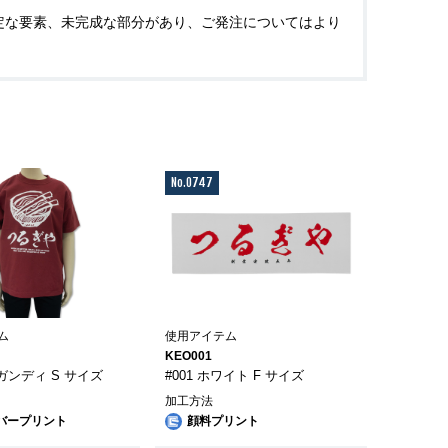
安定な要素、未完成な部分があり、ご発注についてはより
No.0747
ム
使用アイテム
KEO001
ーガンディ S サイズ
#001 ホワイト F サイズ
加工方法
バープリント
顔料プリント