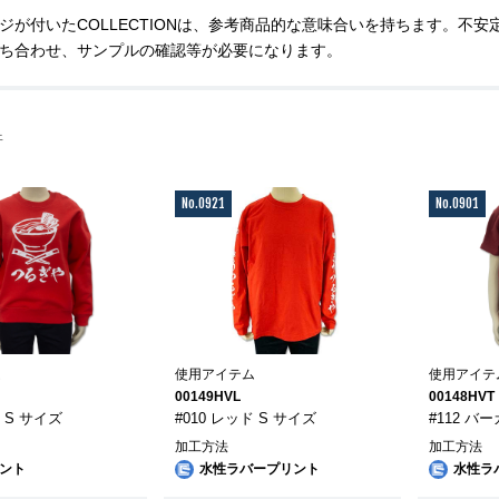
ジが付いたCOLLECTIONは、参考商品的な意味合いを持ちます。不
ち合わせ、サンプルの確認等が必要になります。
件
No.0921
No.0901
ム
使用アイテム
使用アイテ
00149HVL
00148HVT
ド S サイズ
#010 レッド S サイズ
#112 バ
加工方法
加工方法
ント
水性ラバープリント
水性ラ