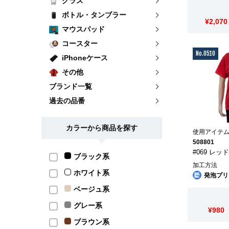
グラス
ボトル・タンブラー
¥2,070
マウスパッド
コースター
No.0510
iPhoneケース
その他
ブランド一覧
過去の品番
カラーから商品を探す
使用アイテ
508801
#069 レッ
ブラック系
加工方法
ホワイト系
発泡プリ
ベージュ系
グレー系
¥980
ブラウン系