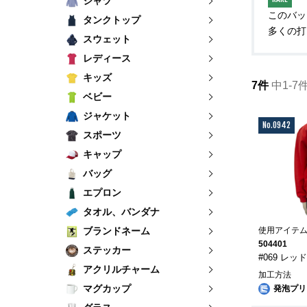
シャツ
このバッ
タンクトップ
多くの打
スウェット
レディース
キッズ
7件
中1-7
ベビー
ジャケット
No.0942
スポーツ
キャップ
バッグ
エプロン
タオル、バンダナ
ブランドネーム
使用アイテ
504401
ステッカー
#069 レッ
アクリルチャーム
加工方法
マグカップ
発泡プリ