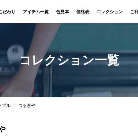
こだわり
アイテム一覧
色見本
価格表
コレクション
ご
コレクション一覧
ンプル
つるぎや
や