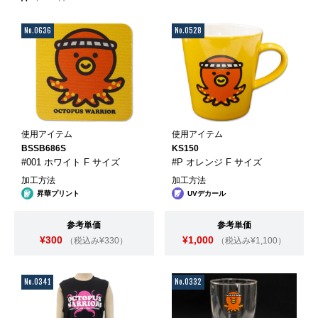
No.0636
No.0528
使用アイテム
使用アイテム
BSSB686S
KS150
#001 ホワイト F サイズ
#P オレンジ F サイズ
加工方法
加工方法
昇華プリント
UVデカール
参考単価
参考単価
¥300
¥1,000
（税込み¥330）
（税込み¥1,100）
No.0341
No.0332