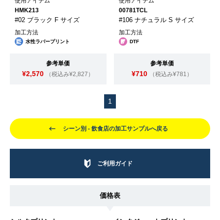
使用アイテム
使用アイテム
HMK213
00781TCL
#02 ブラック F サイズ
#106 ナチュラル S サイズ
加工方法
加工方法
水性ラバープリント
DTF
参考単価
参考単価
¥2,570
¥710
（税込み¥2,827）
（税込み¥781）
1
シーン別 - 飲食店の加工サンプルへ戻る
ご利用ガイド
価格表