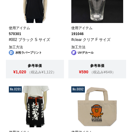
使用アイテム
使用アイテム
570301
191046
#002 ブラック S サイズ
#clear クリア F サイズ
加工方法
加工方法
水性ラバープリント
UVデカール
参考単価
参考単価
¥1,020
¥590
（税込み¥1,122）
（税込み¥649）
No.0201
No.0092