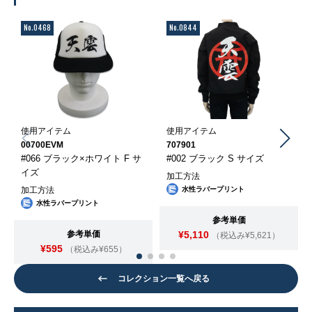
No.0468
No.0844
使用アイテム
使用アイテム
00700EVM
707901
#066 ブラック×ホワイト F サ
#002 ブラック S サイズ
イズ
加工方法
加工方法
水性ラバープリント
水性ラバープリント
参考単価
参考単価
¥5,110
（税込み¥5,621）
¥595
（税込み¥655）
コレクション一覧へ戻る