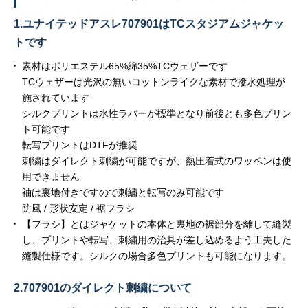
1.ユナイテッドアスレ707901はTCスタジアムジャケッ
トです
素材はポリエステル65%綿35%TCウェザーです
TCウェザーは光沢の無いコットンライクな素材で撥水処理が
施されています
シルクプリントは水性ラバーが標準となり前後とも多色プリン
ト可能です
転写プリントはDTFが推奨
刺繍はダイレクト刺繍が可能ですが、熱圧着式のワッペンは使
用できません
袖は裏地付きですので刺繍と転写のみ可能です
防風 / 形状安定 / 裾フラシ
【フラシ】とはジャケットの本体と裏地の裾部分を離して縫製
し、プリントや転写、刺繍用の治具が差し込めるよう工夫した
縫製仕様です。シルクの場合多色プリントも可能になります。
2.707901のダイレクト刺繍について