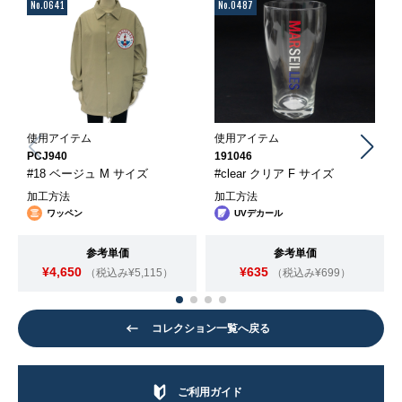
No.0641
No.0487
使用アイテム
使用アイテム
PCJ940
191046
#18 ベージュ M サイズ
#clear クリア F サイズ
加工方法
加工方法
ワッペン
UVデカール
参考単価
参考単価
¥4,650
¥635
（税込み¥5,115）
（税込み¥699）
コレクション一覧へ戻る
ご利用ガイド