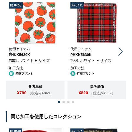
No.0455
No.0471
使用アイテム
使用アイテム
PHKK5630K
PHKK5630K
#001 ホワイト F サイズ
#001 ホワイト F サイズ
加工方法
加工方法
昇華プリント
昇華プリント
参考単価
参考単価
¥790
¥820
（税込み¥869）
（税込み¥902）
同じ加工を使用したコレクション
No.0140
No.0184