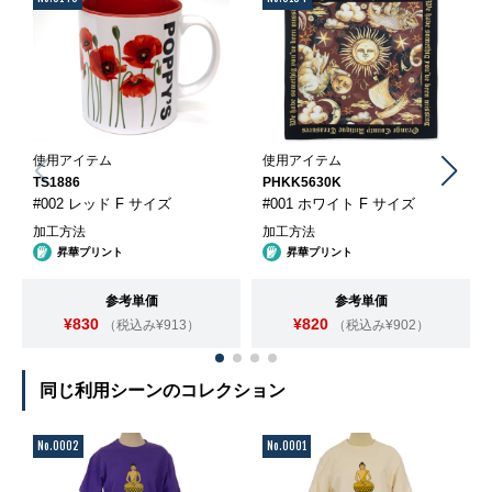
使用アイテム
使用アイテム
TS1886
PHKK5630K
#002 レッド F サイズ
#001 ホワイト F サイズ
加工方法
加工方法
昇華プリント
昇華プリント
参考単価
参考単価
¥830
¥820
（税込み¥913）
（税込み¥902）
同じ利用シーンのコレクション
No.0002
No.0001