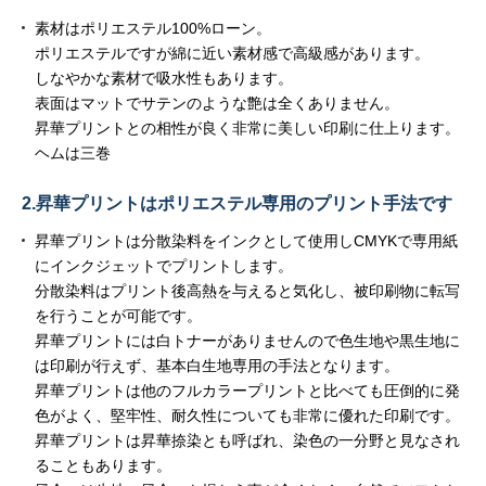
素材はポリエステル100%ローン。
ポリエステルですが綿に近い素材感で高級感があります。
しなやかな素材で吸水性もあります。
表面はマットでサテンのような艶は全くありません。
昇華プリントとの相性が良く非常に美しい印刷に仕上ります。
ヘムは三巻
2.昇華プリントはポリエステル専用のプリント手法です
昇華プリントは分散染料をインクとして使用しCMYKで専用紙
にインクジェットでプリントします。
分散染料はプリント後高熱を与えると気化し、被印刷物に転写
を行うことが可能です。
昇華プリントには白トナーがありませんので色生地や黒生地に
は印刷が行えず、基本白生地専用の手法となります。
昇華プリントは他のフルカラープリントと比べても圧倒的に発
色がよく、堅牢性、耐久性についても非常に優れた印刷です。
昇華プリントは昇華捺染とも呼ばれ、染色の一分野と見なされ
ることもあります。