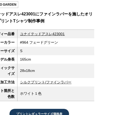
O GARDEN
ッドアスレ423001にファインラバーを施したオリ
プリントTシャツ制作事例
ディー品番
ユナイテッドアスレ423001
ィーカラー
#964 フェードグリーン
ィーサイズ
S
モデル身長
165cm
フィックサ
28x18cm
イズ
加工方法
シルクプリント/ファインラバー
ント箇所と
ホワイト１色
色数
プリントレギュラーサイズ価格表