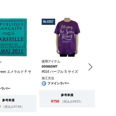
No.0387
No.0204
ム
使用アイテム
使用アイテ
00086DMT
530001
-green エメラルド F サ
#014 パープル S サイズ
#269 ス
ズ
加工方法
ファインラバー
加工方法
ンラバー
ファイ
参考単価
プラス
参考単価
¥750
（税込み¥825）
0
（税込み¥748）
¥98