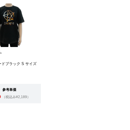
ム
ェードブラック S サイズ
参考単価
0
（税込み¥2,189）