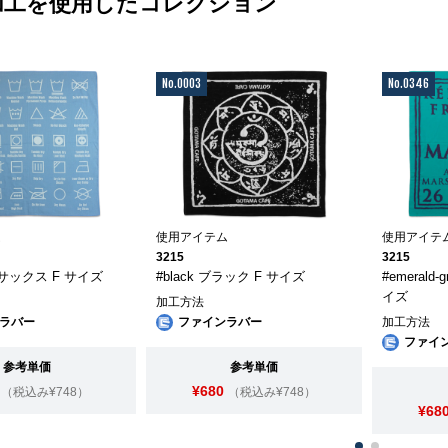
加工を使用したコレクション
No.0003
No.0346
ム
使用アイテム
使用アイテ
3215
3215
ue サックス F サイズ
#black ブラック F サイズ
#emerald
イズ
加工方法
ラバー
ファインラバー
加工方法
ファイ
参考単価
参考単価
¥680
（税込み¥748）
（税込み¥748）
¥68