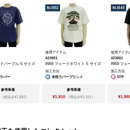
No.0953
No.0649
ム
使用アイテム
使用アイテ
423001
423001
ードパープル S サイズ
#958 フェードホワイト S サイズ
#959 フ
加工方法
加工方法
ラバー
水性ラバープリント
DTF
参考単価
参考単価
¥1,910
¥1,99
（税込み¥1,683）
（税込み¥2,101）