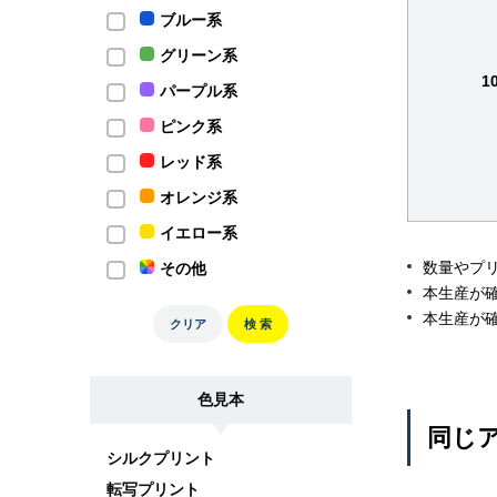
ブルー系
グリーン系
1
パープル系
ピンク系
レッド系
オレンジ系
イエロー系
数量やプ
その他
本生産が
本生産が
クリア
検 索
色見本
同じア
シルクプリント
転写プリント