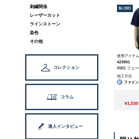
刺繍関係
No.1001
レーザーカット
ラインストーン
染色
その他
使用アイテ
423001
コレクション
#965 フェ
加工方法
ファイン
コラム
¥1,530
達人インタビュー