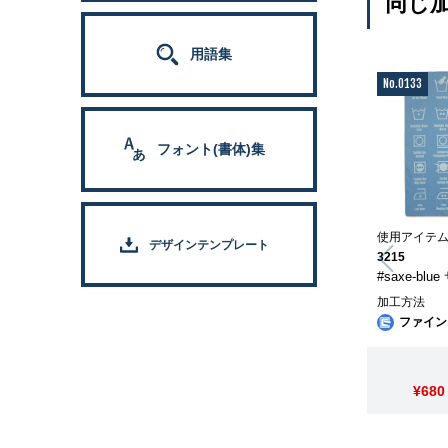
同じ
用語集
No.0133
フォント(書体)集
使用アイテ
デザインテンプレート
3215
#saxe-bl
加工方法
ファイン
¥680