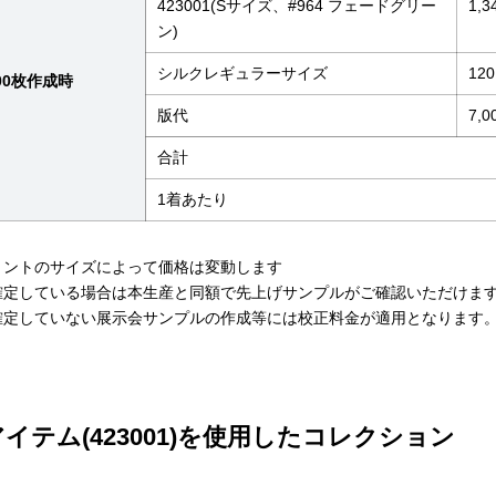
423001(Sサイズ、#964 フェードグリー
1,3
ン)
シルクレギュラーサイズ
120
00枚作成時
版代
7,0
合計
1着あたり
リントのサイズによって価格は変動します
確定している場合は本生産と同額で先上げサンプルがご確認いただけま
確定していない展示会サンプルの作成等には校正料金が適用となります
イテム(423001)を使用したコレクション