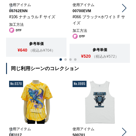
使用アイテム
使用アイテム
00762ENN
00700EVM
#106 ナチュラル F サイズ
#066 ブラック×ホワイト F サ
イズ
加工方法
DTF
加工方法
DTF
参考単価
¥640
参考単価
（税込み¥704）
¥520
（税込み¥572）
同じ利用シーンのコレクション
No.0370
No.0995
使用アイテム
使用アイテム
DF1117
500701