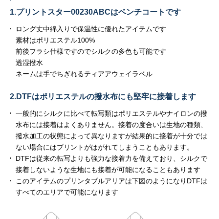
1.プリントスター00230ABCはベンチコートです
ロング丈中綿入りで保温性に優れたアイテムです
素材はポリエステル100%
前後フラシ仕様ですのでシルクの多色も可能です
透湿撥水
ネームは手でちぎれるティアアウェイラベル
2.DTFはポリエステルの撥水布にも堅牢に接着します
一般的にシルクに比べて転写類はポリエステルやナイロンの撥
水布には接着はよくありません。接着の度合いは生地の種類、
撥水加工の状態によって異なりますが結果的に接着が十分では
ない場合にはプリントがはがれてしまうこともあります。
DTFは従来の転写よりも強力な接着力を備えており、シルクで
接着しないような生地にも接着が可能になることもあります
このアイテムのプリンタブルアリアは下図のようになりDTFは
すべてのエリアで可能になります