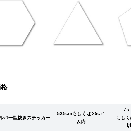
価格
7ｘ
5X5cmもしくは 25c㎡
ルバー型抜きステッカー
もしく
以内