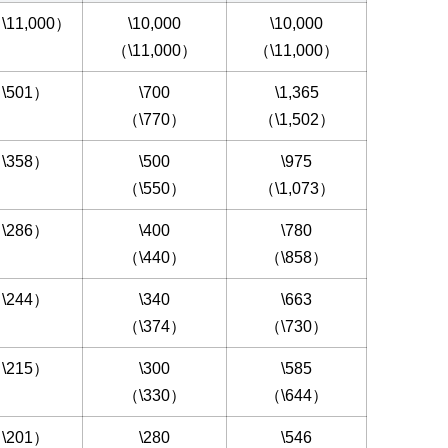
（\11,000）
\10,000
\10,000
（\11,000）
（\11,000）
（\501）
\700
\1,365
（\770）
（\1,502）
（\358）
\500
\975
（\550）
（\1,073）
（\286）
\400
\780
（\440）
（\858）
（\244）
\340
\663
（\374）
（\730）
（\215）
\300
\585
（\330）
（\644）
（\201）
\280
\546