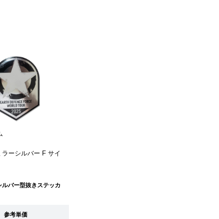
ム
er ミラーシルバー F サイ
シルバー型抜きステッカ
参考単価