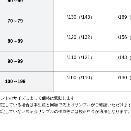
60～69
\130（\143）
\169
70～79
\120（\132）
\156
80～89
\110（\121）
\143
90～99
\100（\110）
\130
100～199
リントのサイズによって価格は変動します
確定している場合は本生産と同額で先上げサンプルがご確認いただけま
確定していない展示会サンプルの作成等には校正料金が適用となります