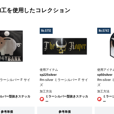
加工を使用したコレクション
No.0751
No.0742
ム
使用アイテム
使用アイテ
sp225silver
sp50silver
r ミラーシルバー F サイ
#m-silver ミラーシルバー F サイ
#m-silv
ズ
ズ
加工方法
加工方法
ルバー型抜きステッカ
ミラーシルバー型抜きステッカ
ミラー
ー
ー
参考単価
参考単価