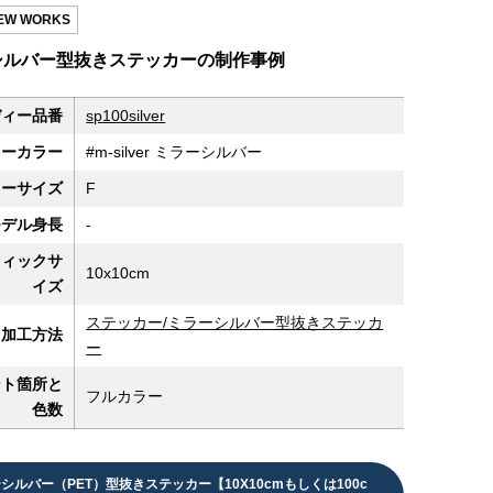
REW WORKS
シルバー型抜きステッカーの制作事例
ディー品番
sp100silver
ィーカラー
#m-silver ミラーシルバー
ィーサイズ
F
モデル身長
-
フィックサ
10x10cm
イズ
ステッカー/ミラーシルバー型抜きステッカ
加工方法
ー
ント箇所と
フルカラー
色数
シルバー（PET）型抜きステッカー【10X10cmもしくは100c