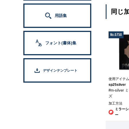
同じ
用語集
No.0750
フォント(書体)集
デザインテンプレート
使用アイテ
sp25silver
#m-silve
ズ
加工方法
ミラーシ
ー