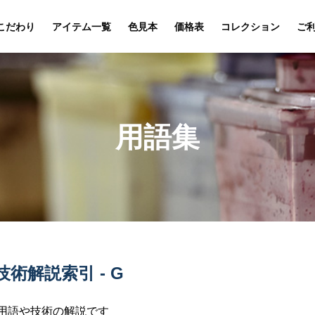
こだわり
アイテム一覧
色見本
価格表
コレクション
ご
用語集
術解説索引 - G
用語や技術の解説です