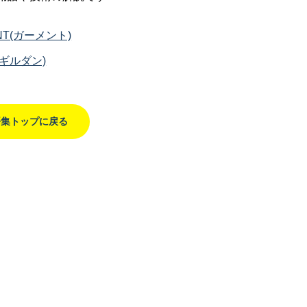
NT(ガーメント)
N(ギルダン)
語集トップに戻る