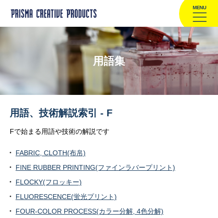
MENU
用語集
用語、技術解説索引 - F
Fで始まる用語や技術の解説です
FABRIC, CLOTH(布帛)
FINE RUBBER PRINTING(ファインラバープリント)
FLOCKY(フロッキー)
FLUORESCENCE(蛍光プリント)
FOUR-COLOR PROCESS(カラー分解, 4色分解)